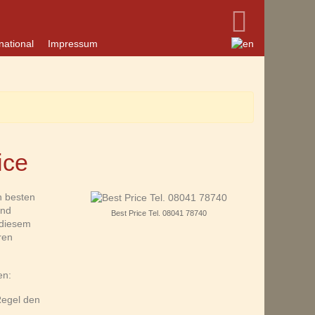
national
Impressum
ice
n besten
ind
Best Price Tel. 08041 78740
 diesem
ren
en:
Regel den