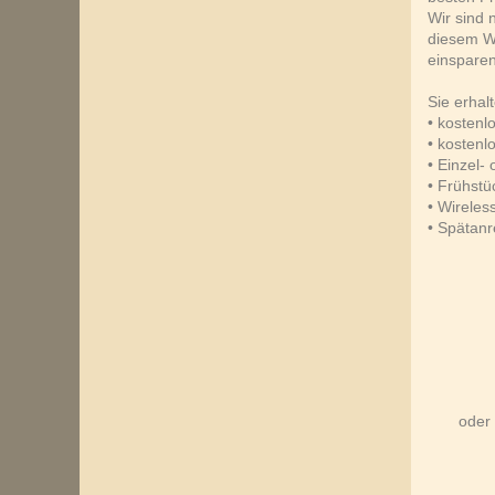
Wir sind 
diesem W
einspare
Sie erhal
• kostenl
• kosten
• Einzel
• Frühstü
• Wireles
• Spätanr
oder