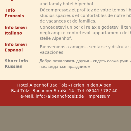
and family hotel Alpenhof.
Décompressez et profitez de votre temps lib
Info
studios spacieux et confortables de notre hô
Francais
de vacances et de familles.
Concedetevi un po’ di relax e godetevi il te
Info brevi
negli ampi e confortevoli appartamenti del 
Italiano
stelle Alpenhof.
Info brevi
Bienvenidos a amigos - sentarse y disfrutar 
Espanol
vacaciones
Short Info
Добро пожаловать друзья - сидеть сложа руки 
Russian
наслаждаться праздником
Hotel Alpenhof Bad Tölz - Ferien in den Alpen
Bad Tölz
Buchener Straße 14
Tel. 08041 / 787 40
e-Mail:
info@alpenhof-toelz.de
Impressum