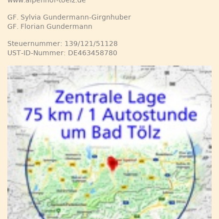
www.alpenhof-toelz.de
GF. Sylvia Gundermann-Girgnhuber
GF. Florian Gundermann
Steuernummer: 139/121/51128
UST-ID-Nummer: DE463458780