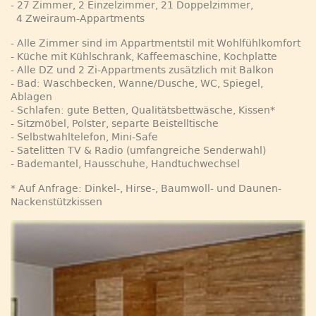
- 27 Zimmer, 2 Einzelzimmer, 21 Doppelzimmer,
4 Zweiraum-Appartments
- Alle Zimmer sind im Appartmentstil mit Wohlfühlkomfort
- Küche mit Kühlschrank, Kaffeemaschine, Kochplatte
- Alle DZ und 2 Zi-Appartments zusätzlich mit Balkon
- Bad: Waschbecken, Wanne/Dusche, WC, Spiegel,
Ablagen
- Schlafen: gute Betten, Qualitätsbettwäsche, Kissen*
- Sitzmöbel, Polster, separte Beistelltische
- Selbstwahltelefon, Mini-Safe
- Satelitten TV & Radio (umfangreiche Senderwahl)
- Bademantel, Hausschuhe, Handtuchwechsel
* Auf Anfrage: Dinkel-, Hirse-, Baumwoll- und Daunen-
Nackenstützkissen