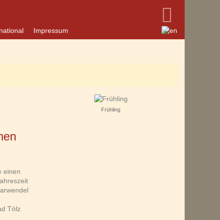
national
Impressum
Frühling
nen
e einen
ahreszeit
Karwendel
ad Tölz