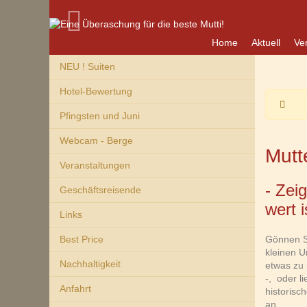
Home
Aktuell
Ve
NEU ! Suiten
Hotel-Bewertung
Pfingsten und Juni
Webcam - Berge
Mutt
Veranstaltungen
- Zei
Geschäftsreisende
wert i
Links
Best Price
Gönnen S
kleinen U
Nachhaltigkeit
etwas zu 
-, oder l
Anfahrt
historisc
an.