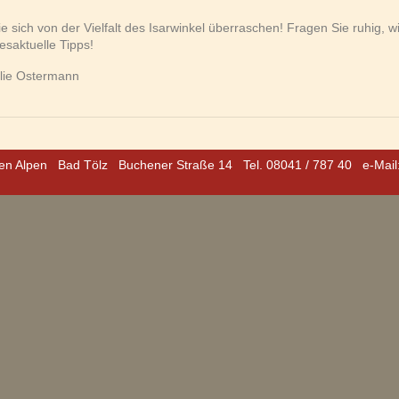
e sich von der Vielfalt des Isarwinkel überraschen! Fragen Sie ruhig, wi
esaktuelle Tipps!
ilie Ostermann
den Alpen
Bad Tölz
Buchener Straße 14
Tel. 08041 / 787 40
e-Mail