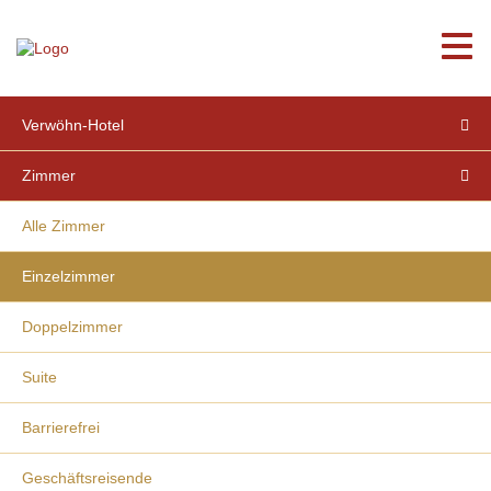
Home
Aktuell
Verwöhn-Hotel
Zimmer
Alle Zimmer
Einzelzimmer
Doppelzimmer
Suite
Barrierefrei
Geschäftsreisende