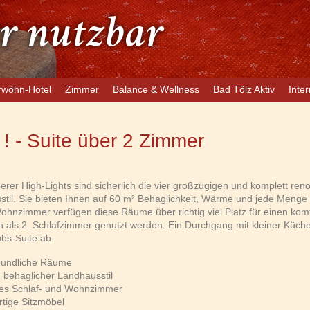
r nutzbar
rwöhn-Hotel
Zimmer
Balance & Wellness
Bad Tölz Aktiv
Inter
! - Suite über 2 Zimmer
erer High-Lights sind sicherlich die vier großzügigen und komplett r
til. Sie bieten Ihnen auf 60 m² Behaglichkeit, Wärme und jede Meng
ohnzimmer verfügen diese Räume über richtig viel Platz für einen k
 als 2. Schlafzimmer genutzt werden. Ein Durchgang mit kleiner Küche
ubs-Suite ab.
reundliche Räume
 behaglicher Landhausstil
tes Schlaf- und Wohnzimmer
tige Sitzmöbel