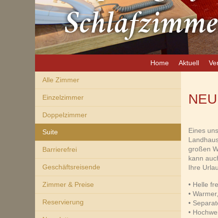
Schlafzimme
Home
Aktuell
Ve
Alle Zimmer
NEU 
Einzelzimmer
Doppelzimmer
Eines uns
Suite
Landhauss
großen W
Barrierefrei
kann auch
Geschäftsreisende
Ihre Urla
Zimmer & Preise
• Helle f
• Warmer,
Reservierung
• Separa
• Hochwer