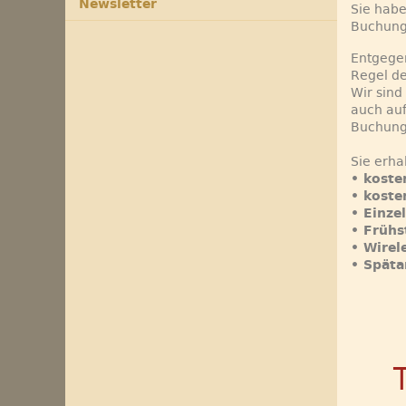
Newsletter
Sie habe
Buchung
Entgegen
Regel de
Wir sind
auch auf
Buchung
Sie erha
• koste
• kost
• Einze
• Frühs
• Wirel
• Späta