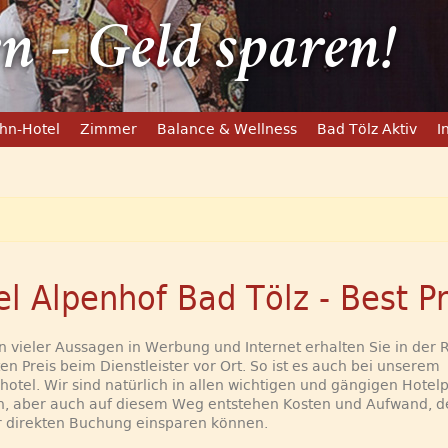
n - Geld sparen!
hn-Hotel
Zimmer
Balance & Wellness
Bad Tölz Aktiv
I
el Alpenhof Bad Tölz - Best Pr
 vieler Aussagen in Werbung und Internet erhalten Sie in der 
en Preis beim Dienstleister vor Ort. So ist es auch bei unserem
hotel. Wir sind natürlich in allen wichtigen und gängigen Hotel
n, aber auch auf diesem Weg entstehen Kosten und Aufwand, d
r direkten Buchung einsparen können.