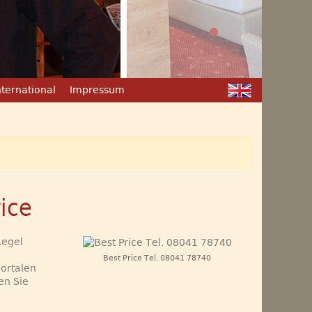
nternational
Impressum
ice
Regel
Best Price Tel. 08041 78740
portalen
en Sie