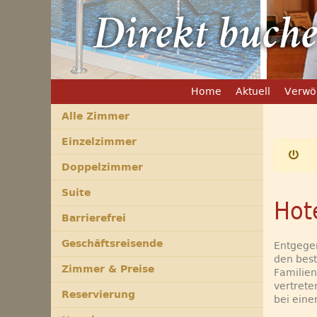
Direkt buche
Home
Aktuell
Verwö
Alle Zimmer
Einzelzimmer
Doppelzimmer
Suite
Hot
Barrierefrei
Geschäftsreisende
Entgegen
den best
Zimmer & Preise
Familien
vertrete
Reservierung
bei eine