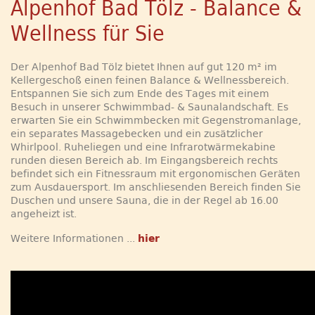
Alpenhof Bad Tölz - Balance &
Wellness für Sie
Der Alpenhof Bad Tölz bietet Ihnen auf gut 120 m² im
Kellergeschoß einen feinen Balance & Wellnessbereich.
Entspannen Sie sich zum Ende des Tages mit einem
Besuch in unserer Schwimmbad- & Saunalandschaft. Es
erwarten Sie ein Schwimmbecken mit Gegenstromanlage,
ein separates Massagebecken und ein zusätzlicher
Whirlpool. Ruheliegen und eine Infrarotwärmekabine
runden diesen Bereich ab. Im Eingangsbereich rechts
befindet sich ein Fitnessraum mit ergonomischen Geräten
zum Ausdauersport. Im anschliesenden Bereich finden Sie
Duschen und unsere Sauna, die in der Regel ab 16.00
angeheizt ist.
Weitere Informationen ...
hier