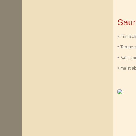
Sau
• Finnisc
• Tempera
• Kalt- 
• meist a