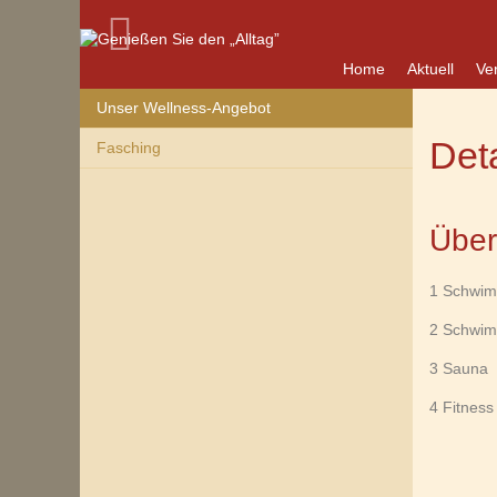
Home
Aktuell
Ve
Unser Wellness-Angebot
Det
Fasching
Über
1 Schwi
2 Schwim
3 Sauna
4 Fitness