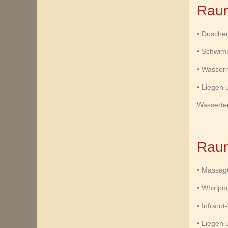
Rau
• Dusche
• Schwim
• Wasser
• Liegen
Wasserte
Raum
• Massag
• Whirlpo
• Infrar
• Liegen