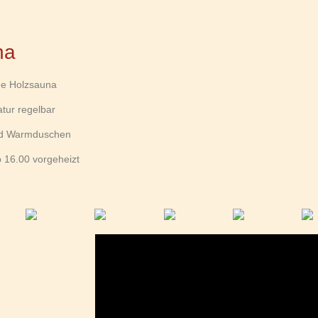
na
he Holzsauna
tur regelbar
und Warmduschen
b 16.00 vorgeheizt