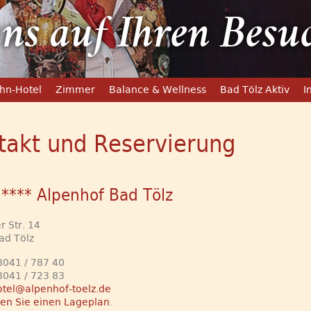
ns auf Ihren Besu
hn-Hotel
Zimmer
Balance & Wellness
Bad Tölz Aktiv
I
takt und Reservierung
 **** Alpenhof Bad Tölz
 Str. 14
ad Tölz
8041 / 787 40
8041 / 723 83
otel@alpenhof-toelz.de
den Sie einen Lageplan
.