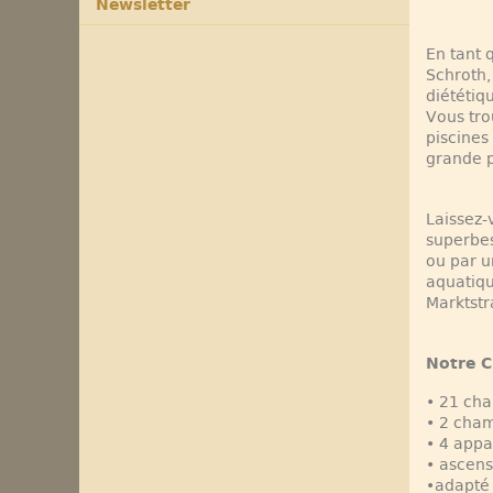
Newsletter
En tant 
Schroth,
diététiq
Vous tro
piscines
grande p
Laissez-
superbes
ou par u
aquatiqu
Marktstr
Notre 
• 21 ch
• 2 cham
• 4 app
• ascens
•adapté 