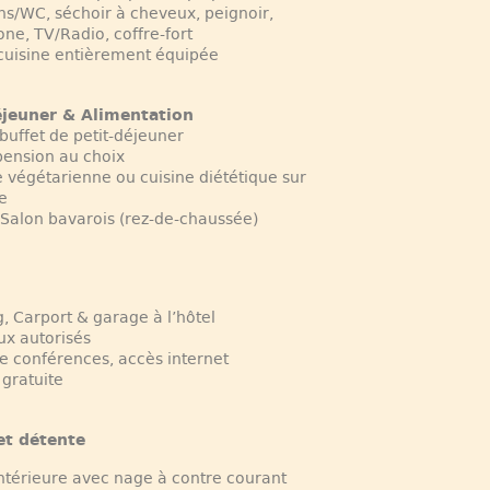
ins/WC, séchoir à cheveux, peignoir,
one, TV/Radio, coffre-fort
 cuisine entièrement équipée
éjeuner & Alimentation
buffet de petit-déjeuner
ension au choix
e végétarienne ou cuisine diététique sur
e
 Salon bavarois (rez-de-chaussée)
g, Carport & garage à l’hôtel
x autorisés
de conférences, accès internet
gratuite
 et détente
intérieure avec nage à contre courant