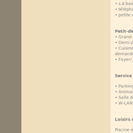
• s.d.ba
• téléph
• petite
Petit-d
• Grand 
• Demi-p
• Cuisin
demand
• Foyer/
Service
• Parkin
• Animau
• Salle 
• W-LAN 
Loisirs
Piscine 