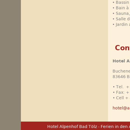
• Bassi
• Bain à
• Sauna,
• Salle d
• Jardin
Con
Hotel A
Buchene
83646 B
• Tel. +
• Fax: +
• Cell +
hotel@a
Hotel Alpenhof Bad Tölz - Ferien in den