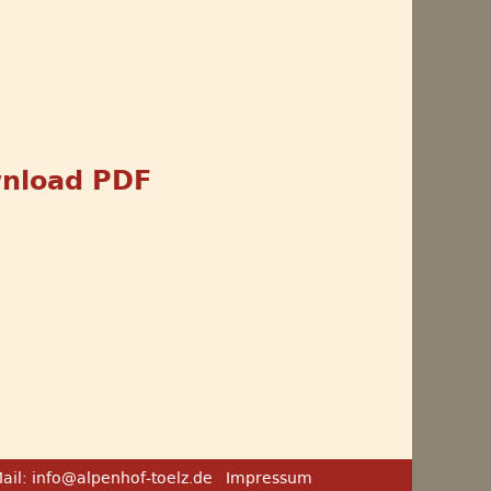
nload PDF
ail:
info@alpenhof-toelz.de
Impressum