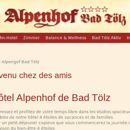
hn-Hotel
Zimmer
Balance & Wellness
Bad Tölz Aktiv
I
venu chez des amis
ôtel Alpenhof de Bad Tölz
ssez et profitez de votre temps libre dans les studios spacieux
bles de notre hôtel 4 étoiles de vacances et de familles.
r un petit-déjeuner copieux que vous commencerez la journée 
ison du bien-être 4 étoiles.