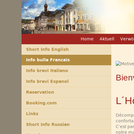
Home
Aktuell
Verwö
Short Info English
Info bulle Francais
Info brevi Italiano
Bien
Info brevi Espanol
Reservation
L´H
Booking.com
Links
Décompre
conforta
Short Info Russian
C’est pa
notre ma