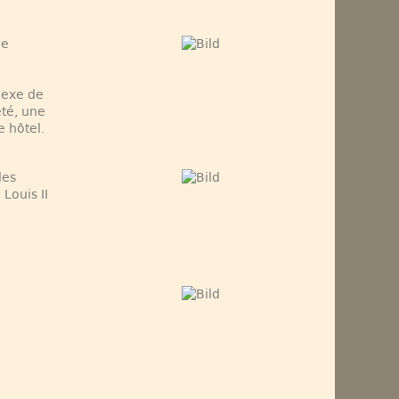
de
lexe de
été, une
e hôtel.
les
Louis II