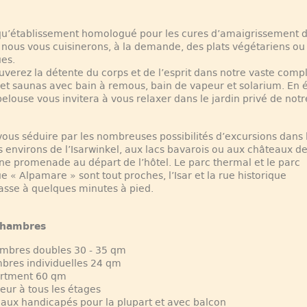
qu’établissement homologué pour les cures d’amaigrissement 
 nous vous cuisinerons, à la demande, des plats végétariens ou
ues.
uverez la détente du corps et de l’esprit dans notre vaste comp
 et saunas avec bain à remous, bain de vapeur et solarium. En 
elouse vous invitera à vous relaxer dans le jardin privé de notr
vous séduire par les nombreuses possibilités d’excursions dans 
 environs de l’Isarwinkel, aux lacs bavarois ou aux châteaux de 
ne promenade au départ de l’hôtel. Le parc thermal et le parc
e « Alpamare » sont tout proches, l’Isar et la rue historique
asse à quelques minutes à pied.
Chambres
ambres doubles 30 - 35 qm
bres individuelles 24 qm
artment 60 qm
eur à tous les étages
aux handicapés pour la plupart et avec balcon