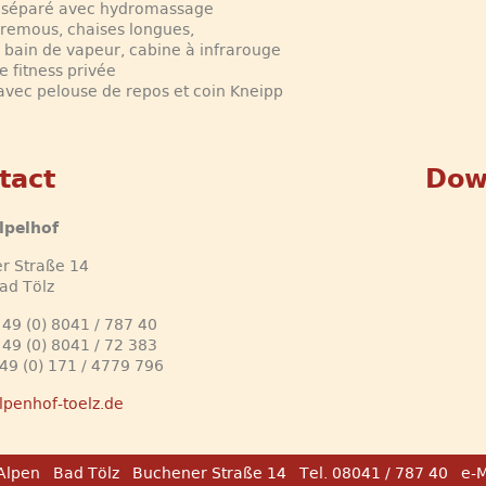
n séparé avec hydromassage
 remous, chaises longues,
 bain de vapeur, cabine à infrarouge
e fitness privée
 avec pelouse de repos et coin Kneipp
tact
Dow
lpelhof
r Straße 14
ad Tölz
 49 (0) 8041 / 787 40
 49 (0) 8041 / 72 383
 49 (0) 171 / 4779 796
lpenhof-toelz.de
 Alpen
Bad Tölz
Buchener Straße 14
Tel. 08041 / 787 40
e-M