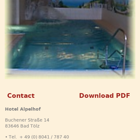
Contact
Download PDF
Hotel Alpelhof
Buchener Straße 14
83646 Bad Tölz
• Tel. + 49 (0) 8041 / 787 40