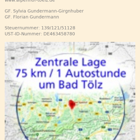
www.alpenhof-toelz.de
GF. Sylvia Gundermann-Girgnhuber
GF. Florian Gundermann
Steuernummer: 139/121/51128
UST-ID-Nummer: DE463458780