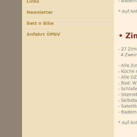
- Badem
Links
* Auf An
Newsletter
Bett n Bike
• Zi
Anfahrt ÖPNV
- 27 Zi
4 Zweir
- Alle Z
- Küche 
- Alle D
- Bad: 
- Schlaf
- Sitzmöb
- Selbst
- Sateli
- Badem
* Auf An