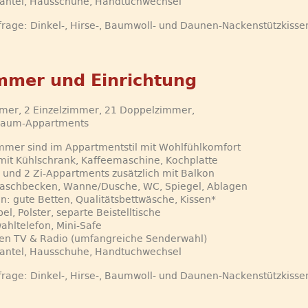
antel, Hausschuhe, Handtuchwechsel
frage: Dinkel-, Hirse-, Baumwoll- und Daunen-Nackenstützkisse
mmer und Einrichtung
mmer, 2 Einzelzimmer, 21 Doppelzimmer,
aum-Appartments
immer sind im Appartmentstil mit Wohlfühlkomfort
mit Kühlschrank, Kaffeemaschine, Kochplatte
Z und 2 Zi-Appartments zusätzlich mit Balkon
Waschbecken, Wanne/Dusche, WC, Spiegel, Ablagen
en: gute Betten, Qualitätsbettwäsche, Kissen*
el, Polster, separte Beistelltische
wahltelefon, Mini-Safe
tten TV & Radio (umfangreiche Senderwahl)
antel, Hausschuhe, Handtuchwechsel
frage: Dinkel-, Hirse-, Baumwoll- und Daunen-Nackenstützkisse