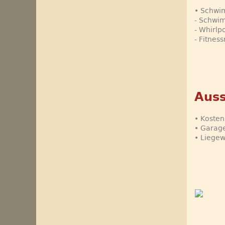
• Schwi
- Schwi
- Whirlp
- Fitnes
Auss
• Kosten
• Garag
• Liege