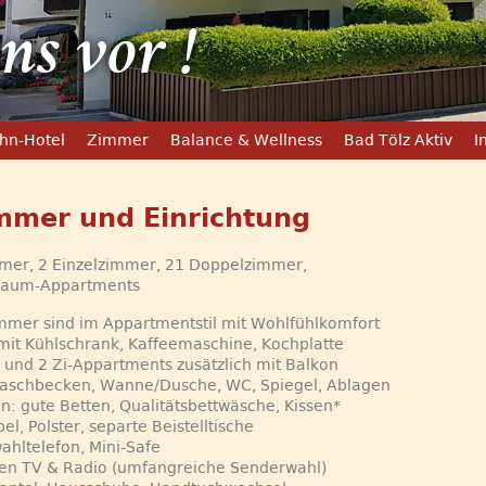
hn-Hotel
Zimmer
Balance & Wellness
Bad Tölz Aktiv
I
mmer und Einrichtung
mmer, 2 Einzelzimmer, 21 Doppelzimmer,
aum-Appartments
immer sind im Appartmentstil mit Wohlfühlkomfort
mit Kühlschrank, Kaffeemaschine, Kochplatte
Z und 2 Zi-Appartments zusätzlich mit Balkon
Waschbecken, Wanne/Dusche, WC, Spiegel, Ablagen
en: gute Betten, Qualitätsbettwäsche, Kissen*
el, Polster, separte Beistelltische
wahltelefon, Mini-Safe
tten TV & Radio (umfangreiche Senderwahl)