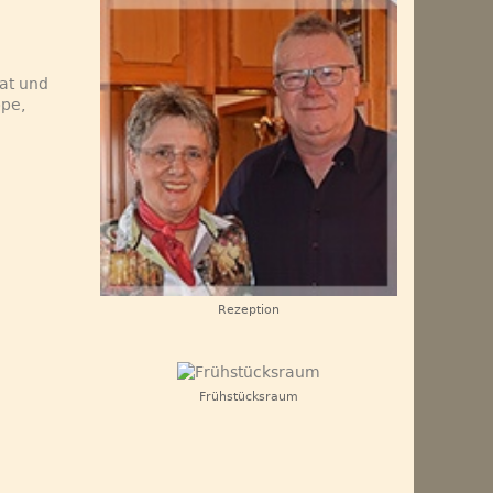
at und
ppe,
Rezeption
Frühstücksraum