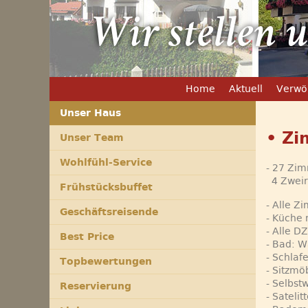
stellen uns vor !
Home
Aktuell
Verwö
Unser Haus
• Zi
Unser Team
Wohlfühl-Service
- 27 Zi
4 Zweir
Frühstücksbuffet
- Alle Z
Geschäftsreisende
- Küche 
- Alle D
Best Price
- Bad: 
- Schlaf
Topbewertungen
- Sitzmöb
- Selbst
Reservierung
- Sateli