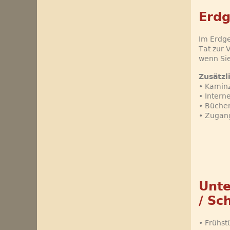
Erdg
Im Erdge
Tat zur 
wenn Sie
Zusätzl
• Kaminz
• Intern
• Bücher
• Zugan
Unte
/ Sc
• Frühs