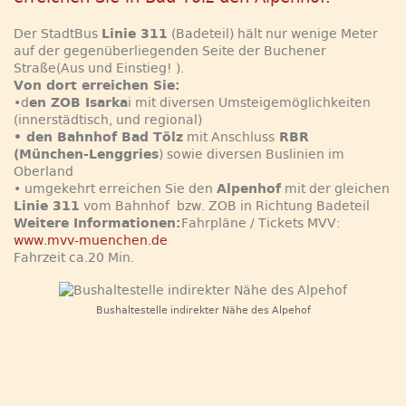
Der StadtBus
Linie 311
(Badeteil) hält nur wenige Meter
auf der gegenüberliegenden Seite der Buchener
Straße(Aus und Einstieg! ).
Von dort erreichen Sie:
•d
en ZOB Isarka
i mit diversen Umsteigemöglichkeiten
(innerstädtisch, und regional)
• den Bahnhof Bad Tölz
mit Anschluss
RBR
(München-Lenggries
) sowie diversen Buslinien im
Oberland
• umgekehrt erreichen Sie den
Alpenhof
mit der gleichen
Linie 311
vom Bahnhof bzw. ZOB in Richtung Badeteil
Weitere Informationen:
Fahrpläne / Tickets MVV:
www.mvv-muenchen.de
Fahrzeit ca.20 Min.
Bushaltestelle indirekter Nähe des Alpehof