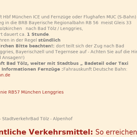
ft Hbf München ICE und Fernzüge oder Flughafen MUC (S-Bahn)
g in die BRB Bayerische Regionalbahn RB 56 meist Gleis 33
olzkirchen nach Bad Tölz / Lenggries,
t dauert ca.
1 Stunde
.
hren in der Regel
stündlich
irchen Bitte beachten!:
dort teilt sich der Zug nach Bad
ggries, Bayerischzell und Tegernsee auf - Achten Sie auf die H
d Ansagen!)
ft Bad Tölz, weiter mit Stadtbus „ Badeteil oder Taxi
 Informationen Fernzüge :
Fahrauskunft Deutsche Bahn:
n.de
 - StadtverkehrBad Tölz - Alpenhof
ntliche Verkehrsmittel:
So erreichen