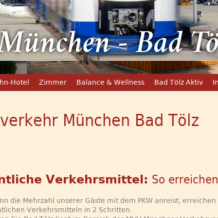
München - Bad Tö
hn-Hotel
Zimmer
Balance & Wellness
Bad Tölz Aktiv
I
verkehr München Bad Tölz
ntliche Verkehrsmittel:
So erreichen
n die Mehrzahl unserer Gäste mit dem PKW anreist, erreichen
ntlichen Verkehrsmitteln in 2 Schritten.