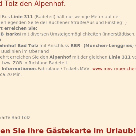
d Tölz den Alpenhof.
dtBus
Linie 311
(Badeteil) hält nur wenige Meter auf der
rliegenden Seite der Buchener Straße(Aus und Einstieg! ).
t erreichen Sie:
B Isarka
i mit diversen Umsteigemöglichkeiten (innerstädtisch
)
ahnhof Bad Tölz
mit Anschluss
RBR (München-Lenggries
)
 Buslinien im Oberland
ehrt erreichen Sie den
Alpenhof
mit der gleichen
Linie 311
v
bzw. ZOB in Richtung Badeteil
 Informationen:
Fahrpläne / Tickets MVV:
www.mvv-muenchen
 ca.20 Min.
karte Bad Tölz
en Sie ihre Gästekarte im Urlaub!