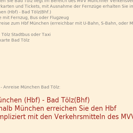
en Sie Bad Tölz liegt im Bereich des MVV Münchner Verkehsv
rkarten und Tickets, mit Ausnahme der Fernzüge erhalten Sie
en (Hbf) - Bad Tölz(Bhf.)
e mit Fernzug, Bus oder Flugzeug
reise zum Hbf München (erreichbar mit U-Bahn, S-Bahn, oder 
d Tölz Stadtbus oder Taxi
karte Bad Tölz
1 - Anreise München Bad Tölz:
nchen (Hbf) - Bad Tölz(Bhf)
halb München erreichen Sie den Hbf
pliziert mit den Verkehrsmitteln des MV