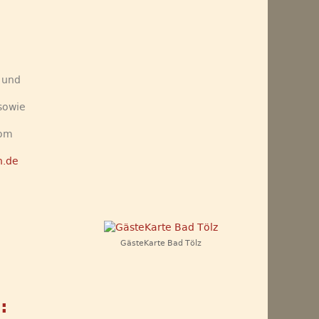
, und
 sowie
om
.de
GästeKarte Bad Tölz
: