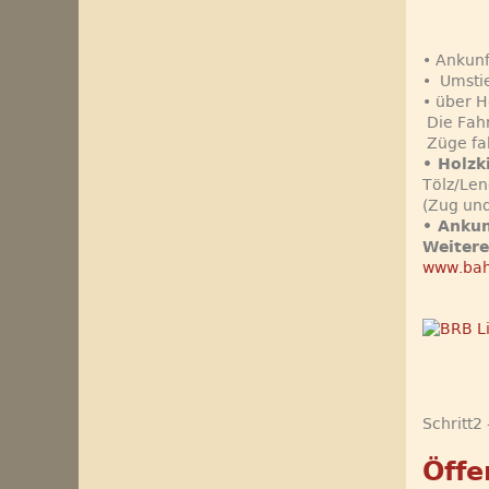
• Ankun
• Umstie
• über H
Die Fahr
Züge fa
• Holzk
Tölz/Len
(Zug un
• Ankun
Weitere
www.bah
Schritt2
Öffe