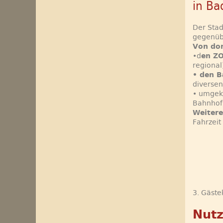
in Ba
Der Sta
gegenübe
Von dor
•d
en ZO
regional
• den B
diversen
• umgek
Bahnhof 
Weitere
Fahrzeit
3. Gäste
Nutz