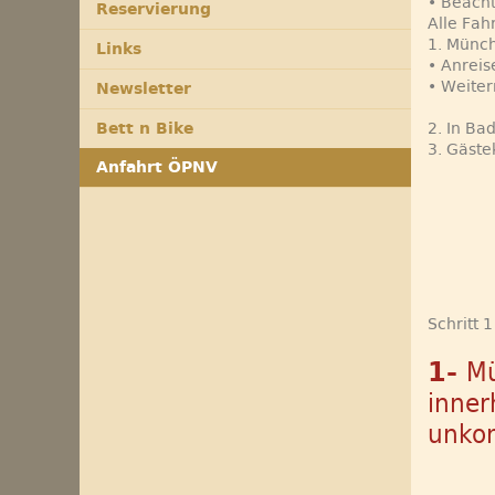
• Beacht
Reservierung
Alle Fah
1. Münch
Links
• Anreis
• Weiter
Newsletter
Bett n Bike
2. In Ba
3. Gäste
Anfahrt ÖPNV
Schritt 
1-
Mü
inner
unkom