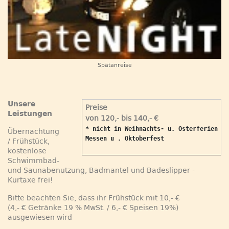
Spätanreise
Unsere
Preise
Leistungen
von 120,- bis 140,- €
* nicht in Weihnachts- u. Osterferien

Übernachtung
Messen u . Oktoberfest
/ Frühstück,
kostenlose
Schwimmbad-
und Saunabenutzung, Badmantel und Badeslipper -
Kurtaxe frei!
Bitte beachten Sie, dass ihr Frühstück mit 10,- €
(4,- € Getränke 19 % MwSt. / 6,- € Speisen 19%)
ausgewiesen wird