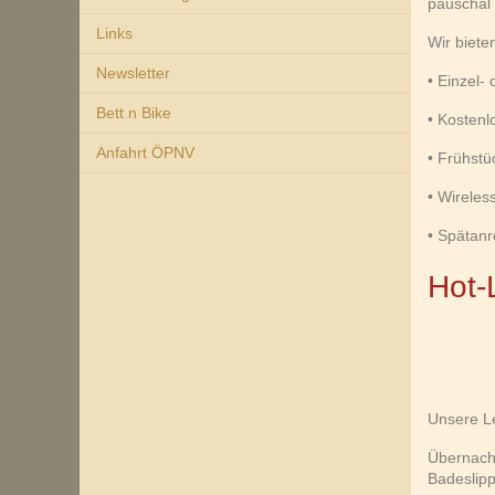
pauschal
Links
Wir biete
Newsletter
• Einzel
Bett n Bike
• Kosten
Anfahrt ÖPNV
• Frühstü
• Wirele
• Spätanr
Hot-
Unsere L
Übernach
Badeslipp