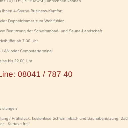
 mit 10,00 € (19 % MwSt.) abrechnen können.
n Ihnen 4-Sterne-Business-Komfort
- oder Doppelzimmer zum Wohlfühlen
lose Benutzung der Schwimmbad- und Sauna-Landschaft
cksbuffet ab 7.00 Uhr
ss LAN oder Computerterminal
eise bis 22.00 Uhr
Line: 08041 / 787 40
eistungen
tung / Frühstück, kostenlose Schwimmbad- und Saunabenutzung, Bad
er - Kurtaxe frei!