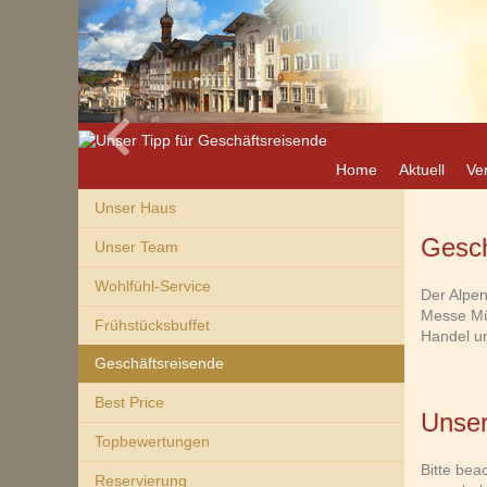
Unser Tipp f
Home
Aktuell
Ve
Unser Haus
Gesch
Unser Team
Wohlfühl-Service
Der Alpen
Messe Mün
Frühstücksbuffet
Handel un
Geschäftsreisende
Best Price
Unser
Topbewertungen
Bitte bea
Reservierung