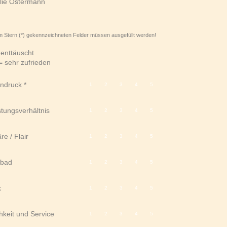
ilie Ostermann
em Stern (*) gekennzeichneten Felder müssen ausgefüllt werden!
 enttäuscht
= sehr zufrieden
ndruck
1
2
3
4
5
stungsverhältnis
1
2
3
4
5
e / Flair
1
2
3
4
5
bad
1
2
3
4
5
k
1
2
3
4
5
hkeit und Service
1
2
3
4
5