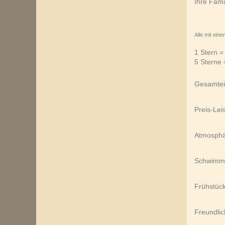
Ihre Fam
Alle mit ein
1 Stern =
5 Sterne 
Gesamtei
Preis-Lei
Atmosphär
Schwimm
Frühstüc
Freundlic