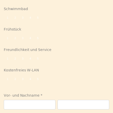
Schwimmbad
1
2
3
4
5
Frühstück
1
2
3
4
5
Freundlichkeit und Service
1
2
3
4
5
Kostenfreies W-LAN
1
2
3
4
5
Vor- und Nachname