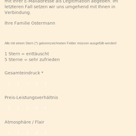
mit Ihrer E-Mailadresse als Legitimation abgeben. Im
letzteren Fall setzen wir uns umgehend mit Ihnen in
Verbindung.
Ihre Familie Ostermann
Alle mit einem Stern (*) gekennzeichneten Felder müssen ausgefüllt werden!
1 Stern = enttäuscht
5 Sterne = sehr zufrieden
Gesamteindruck
1
2
3
4
5
Preis-Leistungsverhältnis
1
2
3
4
5
Atmosphäre / Flair
1
2
3
4
5