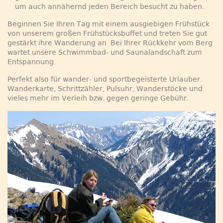
um auch annähernd jeden Bereich besucht zu haben.
Beginnen Sie Ihren Tag mit einem ausgiebigen Frühstück
von unserem großen Frühstücksbuffet und treten Sie gut
gestärkt ihre Wanderung an. Bei Ihrer Rückkehr vom Berg
wartet unsere Schwimmbad- und Saunalandschaft zum
Entspannung.
Perfekt also für wander- und sportbegeisterte Urlauber.
Wanderkarte, Schrittzähler, Pulsuhr, Wanderstöcke und
vieles mehr im Verleih bzw. gegen geringe Gebühr.