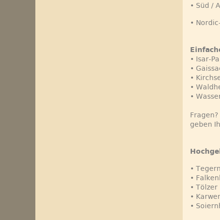
• Süd / 
• Nordic
Einfach
• Isar-
• Gaissa
• Kirchs
• Waldh
• Wasser
Fragen? 
geben I
Hochge
• Tegern
• Falken
• Tölzer
• Karwen
• Soiern