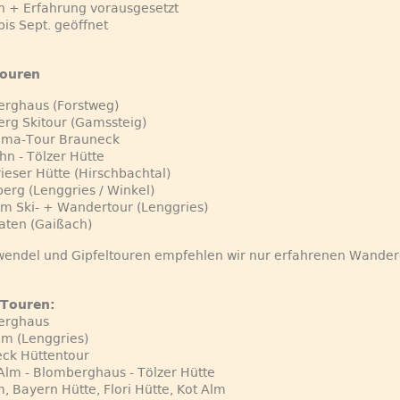
n + Erfahrung vorausgesetzt
bis Sept. geöffnet
touren
erghaus (Forstweg)
rg Skitour (Gamssteig)
ama-Tour Brauneck
n - Tölzer Hütte
ieser Hütte (Hirschbachtal)
erg (Lenggries / Winkel)
Alm Ski- + Wandertour (Lenggries)
aten (Gaißach)
wendel und Gipfeltouren empfehlen wir nur erfahrenen Wander
-Touren:
erghaus
m (Lenggries)
eck Hüttentour
lm - Blomberghaus - Tölzer Hütte
, Bayern Hütte, Flori Hütte, Kot Alm