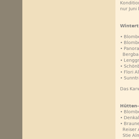
Konditio
nur Juni 
Winter
• Blomb
• Blombe
• Panor
Bergbah
• Lenggr
• Schönb
• Flori 
• Sunntr
Das Kar
Hütten
• Blomb
• Denkal
• Braun
Reiser A
Stie Alm