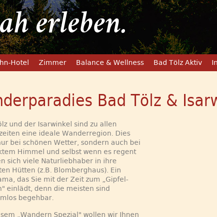
eben.
hn-Hotel
Zimmer
Balance & Wellness
Bad Tölz Aktiv
I
derparadies Bad Tölz & Isar
lz und der Isarwinkel sind zu allen
zeiten eine ideale Wanderregion. Dies
nur bei schönen Wetter, sondern auch bei
ktem Himmel und selbst wenn es regent
en sich viele Naturliebhaber in ihre
ten Hütten (z.B. Blomberghaus). Ein
ma, das Sie mit der Zeit zum „Gipfel-
" einlädt, denn die meisten sind
emlos begehbar.
esem „Wandern Spezial" wollen wir Ihnen