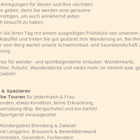
 Anregungen für diesen und Ihre nächsten
be geben, denn Sie werden eine geraume
benötigen, um auch annähernd jeden
h besucht zu haben.
n Sie Ihren Tag mit einem ausgiebigen Frühstück von unserem
ksbuffet und treten Sie gut gestärkt ihre Wanderung an. Bei Ihr
r vom Berg wartet unsere Schwimmbad- und Saunalandschaft
nung.
also für wander- und sportbegeisterte Urlauber. Wanderkarte,
ähler, Pulsuhr, Wanderstöcke und vieles mehr im Verleih bzw. 
 Gebühr.
 & Spazieren
che Touren
für Jedermann & Frau
unden, etwas Kondition, keine Erkrankung,
srüstung (Bsp. Bergschuhe) und ein Gefühl
Sportgerät vorausgesetzt.
 Wandergebiet Blomberg & Zwiesel
est:Lenggries: Brauneck & Benediktenwand
unntraten, Geierstein, Fockenstein