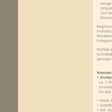
einige
Urlau
Zeit 
Bereic
Beginne
Frühstüc
Rückkeh
Entspan
Perfekt 
Schrittz
geringe
Wander
• Einfa
ca. 3 St
Grundau
für das 
• West:
• Süd/W
• Ost: S