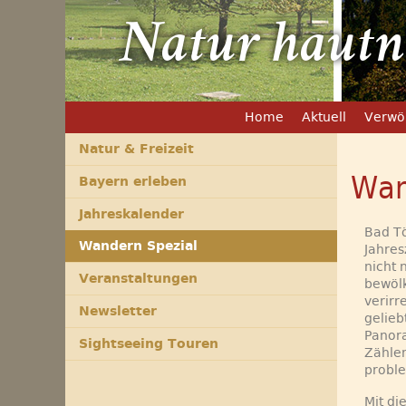
Natur hautnah erl
Home
Aktuell
Verwö
Natur & Freizeit
Wan
Bayern erleben
Jahreskalender
Bad Tö
Wandern Spezial
Jahres
nicht 
Veranstaltungen
bewöl
verirr
Newsletter
gelieb
Panora
Sightseeing Touren
Zählen
probl
Mit di