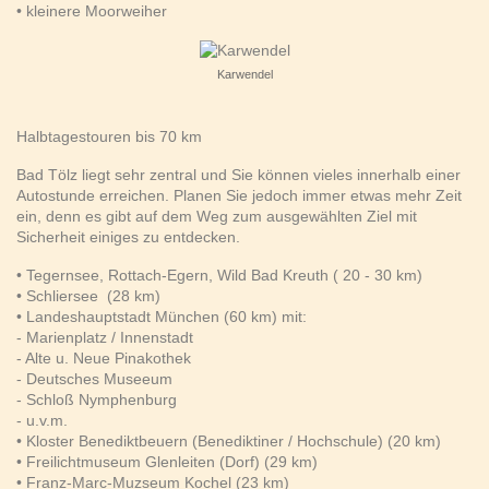
• kleinere Moorweiher
Karwendel
Halbtagestouren bis 70 km
Bad Tölz liegt sehr zentral und Sie können vieles innerhalb einer
Autostunde erreichen. Planen Sie jedoch immer etwas mehr Zeit
ein, denn es gibt auf dem Weg zum ausgewählten Ziel mit
Sicherheit einiges zu entdecken.
• Tegernsee, Rottach-Egern, Wild Bad Kreuth ( 20 - 30 km)
• Schliersee (28 km)
• Landeshauptstadt München (60 km) mit:
- Marienplatz / Innenstadt
- Alte u. Neue Pinakothek
- Deutsches Museeum
- Schloß Nymphenburg
- u.v.m.
• Kloster Benediktbeuern (Benediktiner / Hochschule) (20 km)
• Freilichtmuseum Glenleiten (Dorf) (29 km)
• Franz-Marc-Muzseum Kochel (23 km)