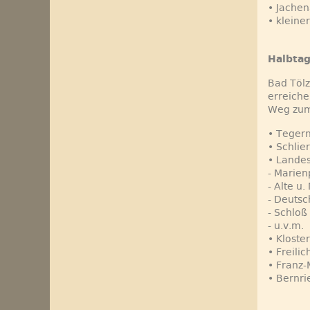
• Jache
• kleine
Halbtag
Bad Tölz
erreiche
Weg zum 
• Tegern
• Schlie
• Lande
- Marien
- Alte u
- Deuts
- Schlo
- u.v.m.
• Kloste
• Freili
• Franz
• Bernr