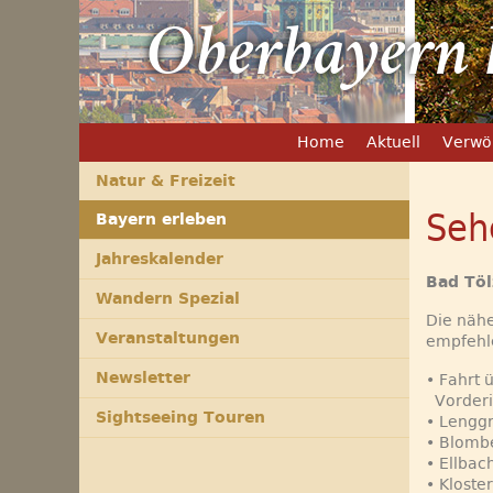
Oberbayern h
Home
Aktuell
Verwö
Natur & Freizeit
Seh
Bayern erleben
Jahreskalender
Bad Tö
Wandern Spezial
Die näh
Veranstaltungen
empfehl
Newsletter
• Fahrt 
Vorderis
Sightseeing Touren
• Lenggr
• Blombe
• Ellbac
• Kloste