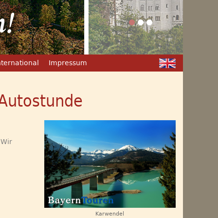
n!
nternational
Impressum
 Autostunde
 Wir
Karwendel