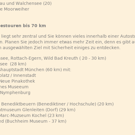
nau und Walchensee (20)
re Moorweiher
estouren bis 70 km
 liegt sehr zentral und Sie können vieles innerhalb einer Autos
n. Planen Sie jedoch immer etwas mehr Zeit ein, denn es gibt 
ausgewählten Ziel mit Sicherheit einiges zu entdecken.
see, Rottach-Egern, Wild Bad Kreuth ( 20 - 30 km)
rsee (28 km)
shauptstadt München (60 km) mit:
platz / Innenstadt
. Neue Pinakothek
ches Museeum
ß Nymphenburg
r Benediktbeuern (Benediktiner / Hochschule) (20 km)
chtmuseum Glenleiten (Dorf) (29 km)
-Marc-Muzseum Kochel (23 km)
ied (Buchheim Museum - 37 km)