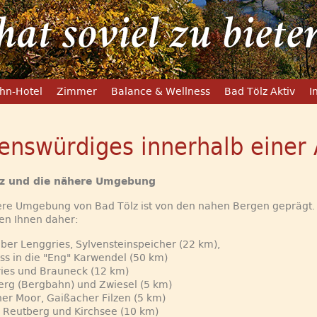
at soviel zu biete
hn-Hotel
Zimmer
Balance & Wellness
Bad Tölz Aktiv
I
enswürdiges innerhalb einer
lz und die nähere Umgebung
ere Umgebung von Bad Tölz ist von den nahen Bergen geprägt.
en Ihnen daher:
über Lenggries, Sylvensteinspeicher (22 km),
s in die "Eng" Karwendel (50 km)
ies und Brauneck (12 km)
rg (Bergbahn) und Zwiesel (5 km)
her Moor, Gaißacher Filzen (5 km)
r Reutberg und Kirchsee (10 km)