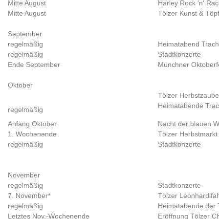
Mitte August
Harley Rock 'n' Rac
Mitte August
Tölzer Kunst & Töp
September
regelmäßig
Heimatabend Tracht
regelmäßig
Stadtkonzerte
Ende September
Münchner Oktoberf
Oktober
Tölzer Herbstzaub
Heimatabende Trac
regelmäßig
Anfang Oktober
Nacht der blauen 
1. Wochenende
Tölzer Herbstmarkt
regelmäßig
Stadtkonzerte
November
regelmäßig
Stadtkonzerte
7. November*
Tölzer Leonhardifah
regelmäßig
Heimatabende der 
Letztes Nov.-Wochenende
Eröffnung Tölzer Ch