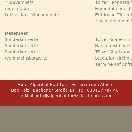
7. November*
Tölzer Leonhardif
regelmäßig
Heimatabende de
Letztes Nov.-Wochenende
Eröffnung Tölzer 
* nicht an einem
Dezember
Sonderkonzerte
Tölzer Knabench
Sonderkonzerte
Bananafishbones
Sonderkonzerte
Tölzer Stadtkapel
Weihnachtskonzerte
Stadtpfarrkirche 
Termine auf Anfr
Hotel Alpenhof Bad Tölz - Ferien in den Alpen
Bad Tölz
Buchener Straße 14
Tel. 08041 / 787 40
e-Mail:
info@alpenhof-toelz.de
Impressum