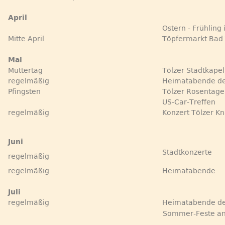
April
Ostern - Frühling
Mitte April
Töpfermarkt Bad 
Mai
Muttertag
Tölzer Stadtkape
regelmäßig
Heimatabende de
Pfingsten
Tölzer Rosentage
US-Car-Treffen
regelmäßig
Konzert Tölzer K
Juni
Stadtkonzerte
regelmäßig
regelmäßig
Heimatabende
Juli
regelmäßig
Heimatabende de
Sommer-Feste an 