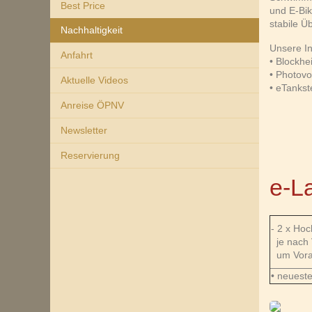
Best Price
und E-Bi
stabile Ü
Nachhaltigkeit
Unsere In
Anfahrt
• Blockhe
• Photovol
Aktuelle Videos
• eTankst
Anreise ÖPNV
Newsletter
Reservierung
e-L
- 2 x Hoc
je nach 
um Vorab
• neueste