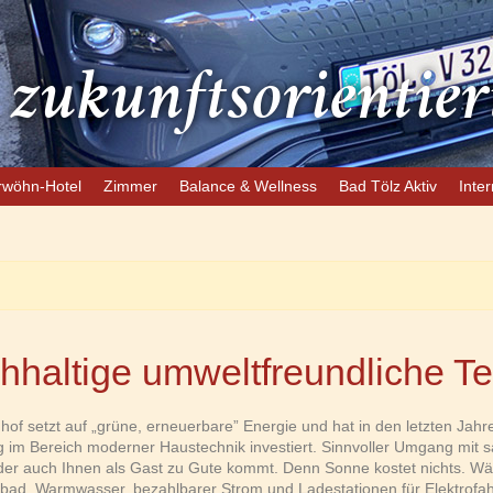
 zukunftsorientie
rwöhn-Hotel
Zimmer
Balance & Wellness
Bad Tölz Aktiv
Inter
hhaltige umweltfreundliche T
hof setzt auf „grüne, erneuerbare” Energie und hat in den letzten Jahr
g im Bereich moderner Haustechnik investiert. Sinnvoller Umgang mit 
der auch Ihnen als Gast zu Gute kommt. Denn Sonne kostet nichts. Wä
ad, Warmwasser, bezahlbarer Strom und Ladestationen für Elektrofa