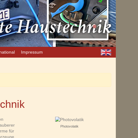
rte Haustechnik
national
Impressum
echnik
en
sauberer
Photovolatik
rme für
hrzeuge