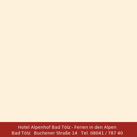
Hotel Alpenhof Bad Tölz - Ferien in den Alpen
Bad Tölz
Buchener Straße 14
Tel. 08041 / 787 40