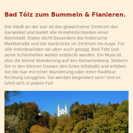
Bad Tölz zum Bummeln & Flanieren.
Die Stadt an der Isar ist das gewachsene Zentrum des
Isarwinkel und bietet alle Annehmlichkeiten einer
Kleinstadt. Dabei sticht besonders die historische
Marktstraße und die Isarbrücke im Zentrum ins Auge. Für
alle Individualisten sei aber auch gesagt, Bad Tölz und
seine Schönheiten wollen entdeckt werden. Ein Muss ist
also die kleine Wanderung auf den Kalvarienberg. Stöbern
Sie in den kleinen Gassen des Gries (Altstadt) und erleben
Sie die Isar mit einer Wanderung oder einer Radltour
Richtung Lenggries. Sie werden begeistert sein! Und es
lohnt sich in jedem Fall.