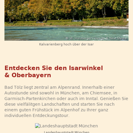
Kalvarienberg hoch über der Isar
Entdecken Sie den Isarwinkel
& Oberbayern
Bad Tölz liegt zentral am Alpenrand. Innerhalb einer
Autostunde sind sowohl in München, am Chiemsee, in
Garmisch-Partenkirchen oder auch im Inntal. Genießen Sie
diese vielfälitgen Landschaften und starten Sie nach
einem guten Frühstück im Alpenhof zu Ihrer ganz
individuellen Entdeckungstour.
Landeshauptstadt München