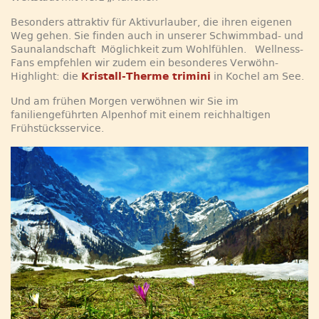
Besonders attraktiv für Aktivurlauber, die ihren eigenen
Weg gehen. Sie finden auch in unserer Schwimmbad- und
Saunalandschaft Möglichkeit zum Wohlfühlen. Wellness-
Fans empfehlen wir zudem ein besonderes Verwöhn-
Highlight: die
Kristall-Therme trimini
in Kochel am See.
Und am frühen Morgen verwöhnen wir Sie im
faniliengeführten Alpenhof mit einem reichhaltigen
Frühstücksservice.