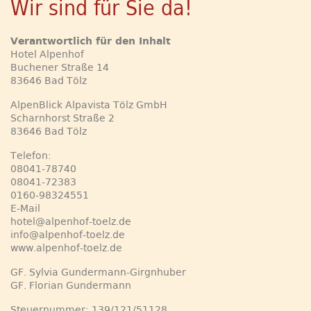
Wir sind für Sie da!
Verantwortlich für den Inhalt
Hotel Alpenhof
Buchener Straße 14
83646 Bad Tölz
AlpenBlick Alpavista Tölz GmbH
Scharnhorst Straße 2
83646 Bad Tölz
Telefon:
08041-78740
08041-72383
0160-98324551
E-Mail
hotel@alpenhof-toelz.de
info@alpenhof-toelz.de
www.alpenhof-toelz.de
GF. Sylvia Gundermann-Girgnhuber
GF. Florian Gundermann
Steuernummer: 139/121/51128