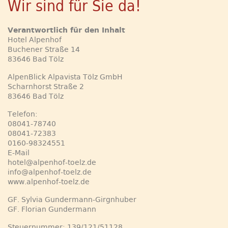
Wir sind für Sie da!
Verantwortlich für den Inhalt
Hotel Alpenhof
Buchener Straße 14
83646 Bad Tölz
AlpenBlick Alpavista Tölz GmbH
Scharnhorst Straße 2
83646 Bad Tölz
Telefon:
08041-78740
08041-72383
0160-98324551
E-Mail
hotel@alpenhof-toelz.de
info@alpenhof-toelz.de
www.alpenhof-toelz.de
GF. Sylvia Gundermann-Girgnhuber
GF. Florian Gundermann
Steuernummer: 139/121/51128