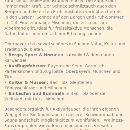
kann sie bis indieAbendstunden nutzen.Die Sonne gibt
immer mehr Kraft. Der Schnee schmilztauch auch den
Bergern und die ersten Frühlingsboten verblühen bereits
in den Gärtenr. Schnee auf den Bergen und Früh-Sommer
im Tal. Eine einmalige Mischung, die es so nur am
Alpenrand gibt. Ideal für freizeitaktive Menschen, die
Natur, Kultur oder einfach nur Erholung suchen.
Oberbayern hat soviel schönes in Sachen Natur, Kultur und
Tradition zu bieten.
• Berge, Sport & Natur
im Isarwinkel & dem nahen
Karwendel
• Ausflugsfahrten:
Bayerische Seen, Garmisch-
Partenkirchen und Zugspitze, Oberbayern, München und
Tirol
• Kultur & Museen:
Bad Tölz, Glentleiten,
Königsschlösser und München
• Einkaufen und Bummeln
in Bad Tölz oder der
Weltstadt mit Herz „München”
Besonders attraktiv für Aktivurlauber, die ihren eigenen
Weg gehen. Sie finden auch in unserer Schwimmbad- und
Saunalandschaft Möglichkeit zum Wohlfühlen. Wellness-
Fans empfehlen wir zudem ein besonderes Verwöhn-